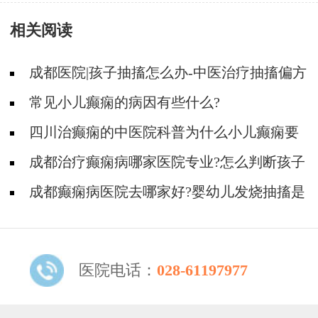
华院长领衔癫痫病多学科会诊，助力患者重获健
相关阅读
康新生
成都医院|孩子抽搐怎么办-中医治疗抽搐偏方
是什么?
常见小儿癫痫的病因有些什么?
四川治癫痫的中医院科普为什么小儿癫痫要
尽早治疗!
成都治疗癫痫病哪家医院专业?怎么判断孩子
是不是得了癫痫?
成都癫痫病医院去哪家好?婴幼儿发烧抽搐是
得了癫痫吗?
医院电话：
028-61197977