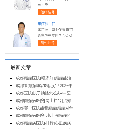
三）毕
预约挂号
李江波主任
李江波，副主任医师/门
诊主任中华医学会会员
预约挂号
最新文章
成都癫痫医院[哪家好]癫痫能治
疗好吗?
成都看癫痫哪家医院好「2026年
度公布」癫痫病人的食谱应该怎么
成都医院|孩子抽搐怎么办-中医
安排?
治疗抽搐偏方是什么?
成都癫痫病医院[网上挂号]治癫
痫要了解哪些常识问题?
成都哪个医院能看癫痫|癫痫对年
轻人危害有多大?
成都癫痫病医院{地址}癫痫有什
么共患病呢?
成都癫痫病医院[排行]心脏疾病