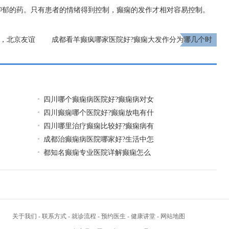
抑郁的药。只有患者的情绪得到控制，癫痫的发作才相对容易控制。
日，北京友谊
成都看羊癫疯哪家医院好?癫痫大发作分为哪几个时
额有限预约
期?
下一页
四川哪个癫痫病医院好?癫痫病对女
四川癫痫哪个医院好?癫痫放电有什
四川哪里治疗癫痫比较好?癫痫病有
成都治癫痫病医院哪家好?生活中怎
都知名癫痫专业医院详解癫痫怎么
关于我们
-
联系方式
-
就诊流程
-
预约医生
-
健康讲堂
-
网站地图