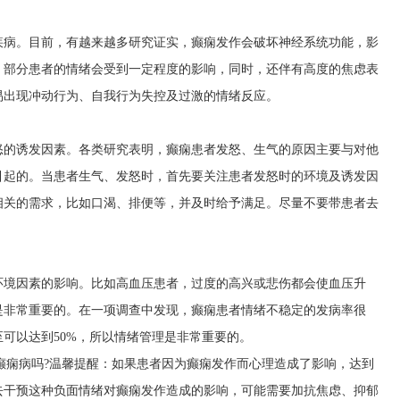
疾病。目前，有越来越多研究证实，癫痫发作会破坏神经系统功能，影
，部分患者的情绪会受到一定程度的影响，同时，还伴有高度的焦虑表
易出现冲动行为、自我行为失控及过激的情绪反应。
怒的诱发因素。各类研究表明，癫痫患者发怒、生气的原因主要与对他
引起的。当患者生气、发怒时，首先要关注患者发怒时的环境及诱发因
相关的需求，比如口渴、排便等，并及时给予满足。尽量不要带患者去
环境因素的影响。比如高血压患者，过度的高兴或悲伤都会使血压升
是非常重要的。在一项调查中发现，癫痫患者情绪不稳定的发病率很
可以达到50%，所以情绪管理是非常重要的。
癫痫病吗?温馨提醒：如果患者因为癫痫发作而心理造成了影响，达到
去干预这种负面情绪对癫痫发作造成的影响，可能需要加抗焦虑、抑郁