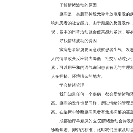
了解情绪波动的原因
癫痫是一类脑部神经元异常放电引发的
响到患者的社交能力。由于癫痫的反复发作
现，基本的日常活动就会使其感到紧张，容
寻找情绪波动的诱因
癫痫患者家属要留意观察患者生气、发
人的情绪改变反应能力降低，社交活动过少
素，可以用平和的语气询问患者有无与生理
人多拥挤、环境嘈杂的地方。
学会情绪管理
我们知道任何一个疾病，都会受情绪和
高。癫痫的发作也是同样，所以情绪的管理
高。在临床中诊断癫痫患者有焦虑抑郁的甚至
成都治疗羊癫疯的医院|情绪激动会诱发
诊断焦虑、抑郁的标准，此时我们应该及时