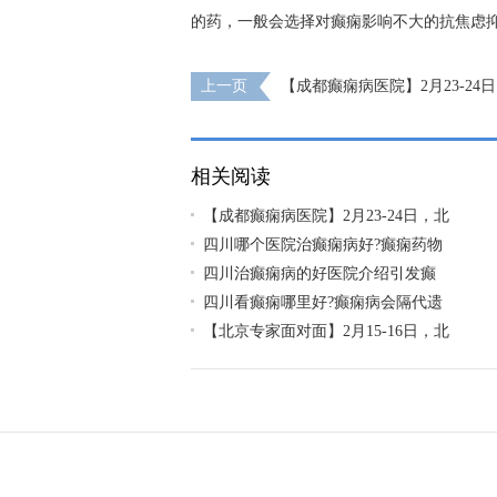
的药，一般会选择对癫痫影响不大的抗焦虑
上一页
【成都癫痫病医院】2月23-24
医院神经内科陈葵博士于成都免费会诊，名
从速
相关阅读
【成都癫痫病医院】2月23-24日，北
四川哪个医院治癫痫病好?癫痫药物
四川治癫痫病的好医院介绍引发癫
四川看癫痫哪里好?癫痫病会隔代遗
【北京专家面对面】2月15-16日，北