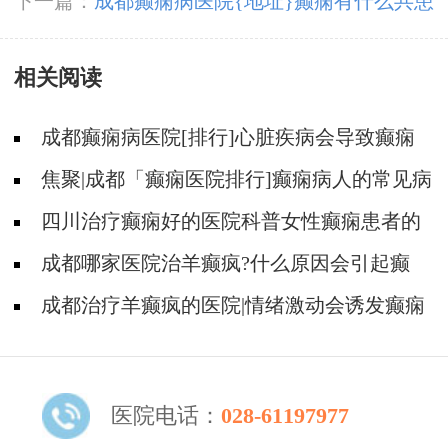
响吗?
下一篇：
成都癫痫病医院{地址}癫痫有什么共患
病呢?
相关阅读
成都癫痫病医院[排行]心脏疾病会导致癫痫
吗?
焦聚|成都「癫痫医院排行]癫痫病人的常见病
因有哪些?
四川治疗癫痫好的医院科普女性癫痫患者的
病因!
成都哪家医院治羊癫疯?什么原因会引起癫
痫?
成都治疗羊癫疯的医院|情绪激动会诱发癫痫
病吗?
医院电话：
028-61197977