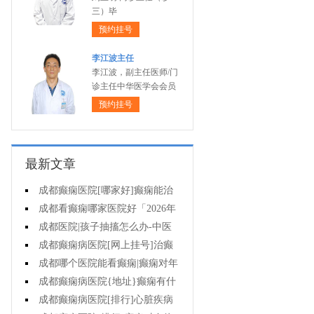
三）毕
预约挂号
李江波主任
李江波，副主任医师/门
诊主任中华医学会会员
预约挂号
最新文章
成都癫痫医院[哪家好]癫痫能治
疗好吗?
成都看癫痫哪家医院好「2026年
度公布」癫痫病人的食谱应该怎么
成都医院|孩子抽搐怎么办-中医
安排?
治疗抽搐偏方是什么?
成都癫痫病医院[网上挂号]治癫
痫要了解哪些常识问题?
成都哪个医院能看癫痫|癫痫对年
轻人危害有多大?
成都癫痫病医院{地址}癫痫有什
么共患病呢?
成都癫痫病医院[排行]心脏疾病