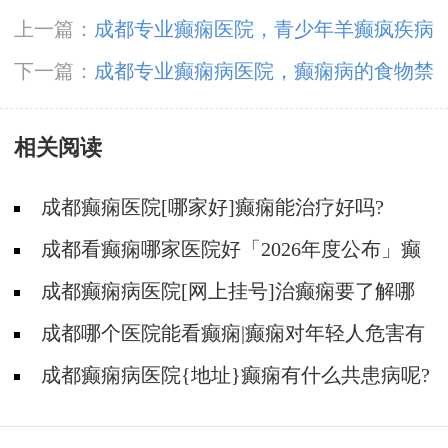
上一篇：
成都专业癫痫医院，青少年羊癫疯疾病
该怎样护理?
下一篇：
成都专业癫痫病医院，癫痫病的食物禁
忌有那些呢?
相关阅读
成都癫痫医院[哪家好]癫痫能治疗好吗?
成都看癫痫哪家医院好「2026年度公布」癫
痫病人的食谱应该怎么安排?
成都癫痫病医院[网上挂号]治癫痫要了解哪
些常识问题?
成都哪个医院能看癫痫|癫痫对年轻人危害有
多大?
成都癫痫病医院{地址}癫痫有什么共患病呢?