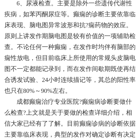
6、尿液检查。主要是除外一些遗传代谢性
疾病，如苯丙酮尿症等。癫痫的诊断主要依靠临
床表现、脑电图异常波形和抗?痫药物的效应。
原则上讲发作期脑电图是较有价值的一项辅助检
查。不论任何一种癫痫，在发作时均伴有脑部的
痫性放电，但目前临床上所使用的常规头皮脑电
图不一定都能记录到，而在发作间歇期既使再结
合诱发试验、24小时连续描记等，其总的阳性率
也只在80%～90%左右。
成都癫痫治疗专业医院?癫痫病诊断要做什
么检查?上文就是关于要做的检查详细介绍，相
信大家已经有了了解。目前癫痫诊病的诊断依据
主要靠临床表现，典型的发作对确定诊断有决定