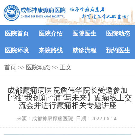
医院首页
医院介绍
医院医生
医院动态
医院环境
来院路线
就诊流程
预约医生
首页
>>
医院动态
>> 正文
成都癫痫病医院詹伟华院长受邀参加
【“维”我创新·“浦”写未来】癫痫线上交
流会并进行癫痫相关专题讲座
来源：成都神康癫痫医院
日期：2022-06-24