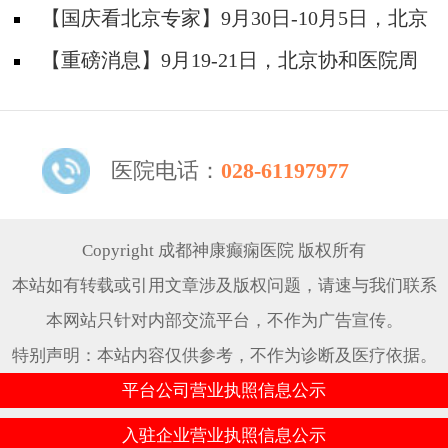
院陈葵博士免费会诊+治疗援助，破解癫痫难
【国庆看北京专家】9月30日-10月5日，北京
题！
天坛&首钢医院两大专家蓉城亲诊+癫痫大额救
【重磅消息】9月19-21日，北京协和医院周
助，速约！
祥琴教授成都领衔会诊，共筑全年龄段抗癫防
线！
医院电话：
028-61197977
Copyright 成都神康癫痫医院 版权所有
本站如有转载或引用文章涉及版权问题，请速与我们联系
本网站只针对内部交流平台，不作为广告宣传。
特别声明：本站内容仅供参考，不作为诊断及医疗依据。
平台公司营业执照信息公示
入驻企业营业执照信息公示