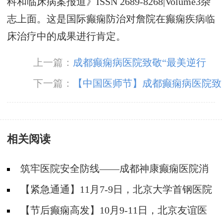
科和临床病案报道》ISSN 2689-8268|Volume3杂
志上面。这是国际癫痫防治对詹院在癫痫疾病临
床治疗中的成果进行肯定。
上一篇：
成都癫痫病医院致敬“最美逆行
者”，成都神康举行“抗疫勇士”表彰大会及“癫痫
下一篇：
【中国医师节】成都癫痫病医院致
急救及护理知识讲座”
敬最美“医”瞬间，祝所有平凡而伟大的医师们节
日快乐！
相关阅读
筑牢医院安全防线——成都神康癫痫医院消
防安全培训纪实
【紧急通通】11月7-9日，北京大学首钢医院
神经内科胡颖教授亲临成都会诊，破解癫痫疑难
【节后癫痫高发】10月9-11日，北京友谊医