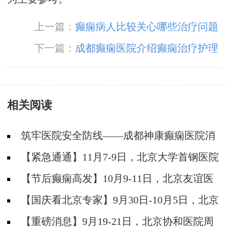
上一篇：
癫痫病人比较关心哪些治疗问题
下一篇：
成都癫痫医院介绍癫痫治疗护理
相关阅读
筑牢医院安全防线——成都神康癫痫医院消
防安全培训纪实
【紧急通通】11月7-9日，北京大学首钢医院
神经内科胡颖教授亲临成都会诊，破解癫痫疑难
【节后癫痫高发】10月9-11日，北京友谊医
院陈葵博士免费会诊+治疗援助，破解癫痫难
【国庆看北京专家】9月30日-10月5日，北京
题！
天坛&首钢医院两大专家蓉城亲诊+癫痫大额救
【重磅消息】9月19-21日，北京协和医院周