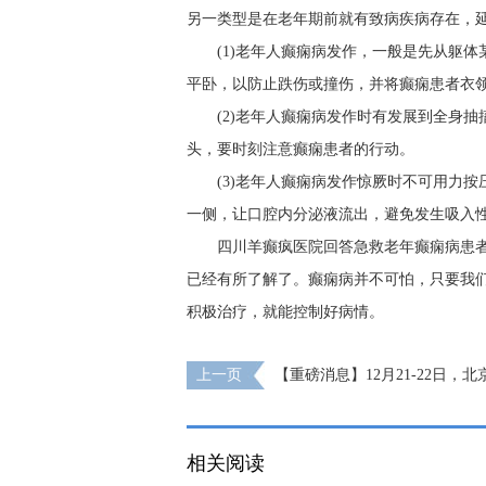
另一类型是在老年期前就有致病疾病存在，
(1)老年人癫痫病发作，一般是先从躯
平卧，以防止跌伤或撞伤，并将癫痫患者衣
(2)老年人癫痫病发作时有发展到全身
头，要时刻注意癫痫患者的行动。
(3)老年人癫痫病发作惊厥时不可用力
一侧，让口腔内分泌液流出，避免发生吸入
四川羊癫疯医院回答急救老年癫痫病患
已经有所了解了。癫痫病并不可怕，只要我
积极治疗，就能控制好病情。
上一页
【重磅消息】12月21-22日，
大咖携手0元会诊，高达12000元援助，名
相关阅读