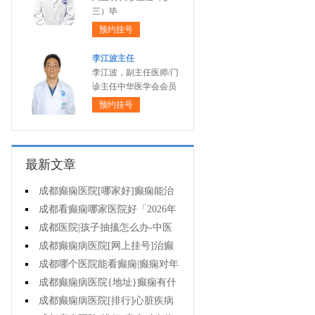
三）毕
预约挂号
李江波主任
李江波，副主任医师/门
诊主任中华医学会会员
预约挂号
最新文章
成都癫痫医院[哪家好]癫痫能治
疗好吗?
成都看癫痫哪家医院好「2026年
度公布」癫痫病人的食谱应该怎么
成都医院|孩子抽搐怎么办-中医
安排?
治疗抽搐偏方是什么?
成都癫痫病医院[网上挂号]治癫
痫要了解哪些常识问题?
成都哪个医院能看癫痫|癫痫对年
轻人危害有多大?
成都癫痫病医院{地址}癫痫有什
么共患病呢?
成都癫痫病医院[排行]心脏疾病