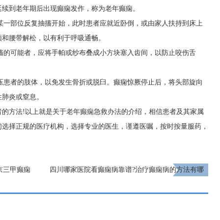
延续到老年期后出现癫痫发作，称为老年癫痫。
体某一部位反复抽搐开始，此时患者应就近卧倒，或由家人扶持到床上
领和腰带解松，以有利于呼吸通畅。
抽搐的可能者，应将手帕或纱布叠成小方块塞入齿间，以防止咬伤舌
按压患者的肢体，以免发生骨折或脱臼。癫痫惊厥停止后，将头部旋向
性肺炎或窒息。
者的方法!以上就是关于老年癫痫急救办法的介绍，相信患者及其家属
们选择正规的医疗机构，选择专业的医生，谨遵医嘱，按时按量服药，
北京三甲癫痫
四川哪家医院看癫痫病靠谱?治疗癫痫病的方法有哪
额有限，速约!
些?
下一页