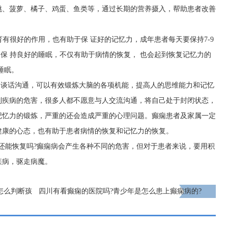
桃、菠萝、橘子、鸡蛋、鱼类等，通过长期的营养摄入，帮助患者改善
育有很好的作用，也有助于保 证好的记忆力，成年患者每天要保持7-9
，保 持良好的睡眠，不仅有助于病情的恢复， 也会起到恢复记忆力的
睡眠。
的谈话沟通，可以有效锻炼大脑的各项机能，提高人的思维能力和记忆
到疾病的危害，很多人都不愿意与人交流沟通，将自己处于封闭状态，
记忆力的锻炼，严重的还会造成严重的心理问题。癫痫患者及家属一定
健康的心态，也有助于患者病情的恢复和记忆力的恢复。
还能恢复吗?癫痫病会产生各种不同的危害，但对于患者来说，要用积
疾病，驱走病魔。
怎么判断孩
四川有看癫痫的医院吗?青少年是怎么患上癫痫病的?
下一页