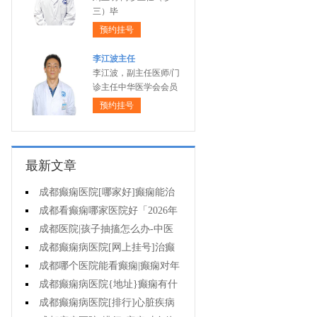
三）毕
预约挂号
李江波主任
李江波，副主任医师/门
诊主任中华医学会会员
预约挂号
最新文章
成都癫痫医院[哪家好]癫痫能治
疗好吗?
成都看癫痫哪家医院好「2026年
度公布」癫痫病人的食谱应该怎么
成都医院|孩子抽搐怎么办-中医
安排?
治疗抽搐偏方是什么?
成都癫痫病医院[网上挂号]治癫
痫要了解哪些常识问题?
成都哪个医院能看癫痫|癫痫对年
轻人危害有多大?
成都癫痫病医院{地址}癫痫有什
么共患病呢?
成都癫痫病医院[排行]心脏疾病