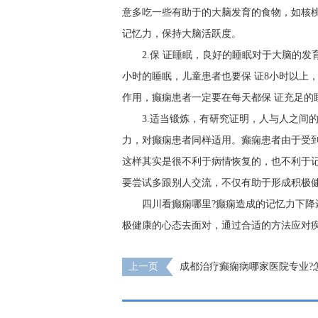
意多吃一些有助于的大脑发育的食物，如核
记忆力，保持大脑活跃度。
2.保 证睡眠，良好的睡眠对于大脑的发
小时的睡眠，儿童患者也要保 证8小时以上
作用，癫痫患者一定要在每天都保 证充足的
3.适当锻炼，有研究证明，人与人之间
力，对癫痫患者同样适用。癫痫患者由于受
这样其实是很不利于病情恢复的，也不利于
要尝试多跟别人交流，不仅有助于形成积极
四川看癫痫哪里?癫痫造成的记忆力下降
极健康的心态去面对，通过合适的方法应对
上一页
成都治疗癫痫病哪家医院专业?
子是不是得了癫痫?