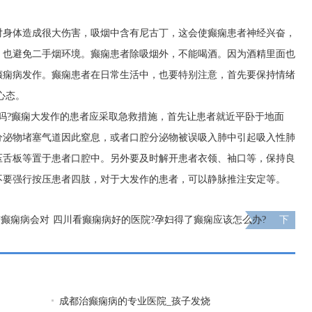
对身体造成很大伤害，吸烟中含有尼古丁，这会使癫痫患者神经兴奋，
，也避免二手烟环境。癫痫患者除吸烟外，不能喝酒。因为酒精里面也
癫痫病发作。癫痫患者在日常生活中，也要特别注意，首先要保持情绪
心态。
吗?癫痫大发作的患者应采取急救措施，首先让患者就近平卧于地面
分泌物堵塞气道因此窒息，或者口腔分泌物被误吸入肺中引起吸入性肺
压舌板等置于患者口腔中。另外要及时解开患者衣领、袖口等，保持良
不要强行按压患者四肢，对于大发作的患者，可以静脉推注安定等。
普癫痫病会对
四川看癫痫病好的医院?孕妇得了癫痫应该怎么办?
下
一页
成都治癫痫病的专业医院_孩子发烧