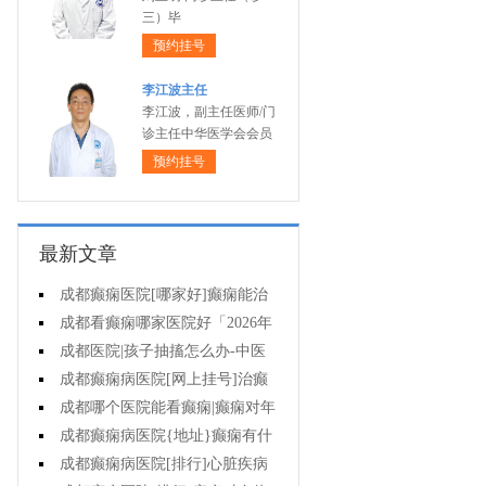
三）毕
预约挂号
李江波主任
李江波，副主任医师/门
诊主任中华医学会会员
预约挂号
最新文章
成都癫痫医院[哪家好]癫痫能治
疗好吗?
成都看癫痫哪家医院好「2026年
度公布」癫痫病人的食谱应该怎么
成都医院|孩子抽搐怎么办-中医
安排?
治疗抽搐偏方是什么?
成都癫痫病医院[网上挂号]治癫
痫要了解哪些常识问题?
成都哪个医院能看癫痫|癫痫对年
轻人危害有多大?
成都癫痫病医院{地址}癫痫有什
么共患病呢?
成都癫痫病医院[排行]心脏疾病