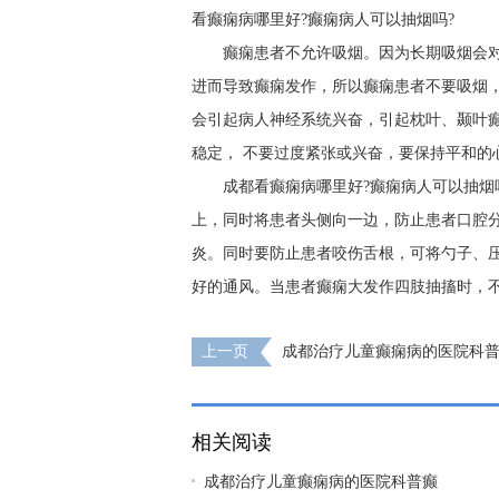
看癫痫病哪里好?癫痫病人可以抽烟吗?
癫痫患者不允许吸烟。因为长期吸烟会
进而导致癫痫发作，所以癫痫患者不要吸烟
会引起病人神经系统兴奋，引起枕叶、颞叶
稳定， 不要过度紧张或兴奋，要保持平和的
成都看癫痫病哪里好?癫痫病人可以抽烟
上，同时将患者头侧向一边，防止患者口腔
炎。同时要防止患者咬伤舌根，可将勺子、
好的通风。当患者癫痫大发作四肢抽搐时，
上一页
成都治疗儿童癫痫病的医院科
孩子造成哪些不好影响?
相关阅读
成都治疗儿童癫痫病的医院科普癫