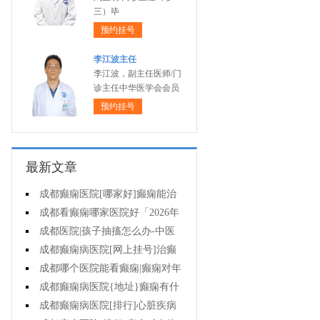
三）毕
预约挂号
李江波主任
李江波，副主任医师/门
诊主任中华医学会会员
预约挂号
最新文章
成都癫痫医院[哪家好]癫痫能治
疗好吗?
成都看癫痫哪家医院好「2026年
度公布」癫痫病人的食谱应该怎么
成都医院|孩子抽搐怎么办-中医
安排?
治疗抽搐偏方是什么?
成都癫痫病医院[网上挂号]治癫
痫要了解哪些常识问题?
成都哪个医院能看癫痫|癫痫对年
轻人危害有多大?
成都癫痫病医院{地址}癫痫有什
么共患病呢?
成都癫痫病医院[排行]心脏疾病