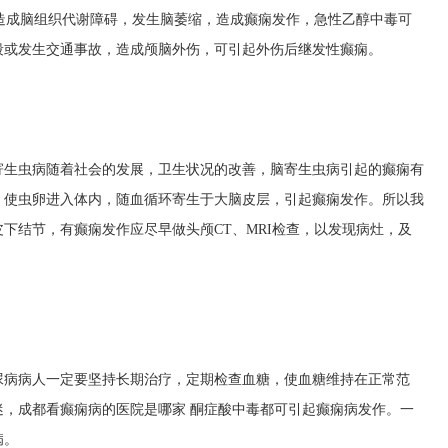
造成脑组织代谢障碍，发生脑萎缩，造成癫痫发作，急性乙醇中毒可
殴或发生交通事故，造成颅脑外伤，可引起外伤后继发性癫痫。
寄生虫病随着社会的发展，卫生状况的改善，脑寄生虫病引起的癫痫有
，使虫卵进入体内，随血循环寄生于大脑皮层，引起癫痫发作。所以我
下结节，有癫痫发作应尽早做头颅CT、MRI检查，以发现病灶，及
尿病病人一定要坚持长期治疗，定期检查血糖，使血糖维持在正常范
迷，
成都看癫痫病的医院是哪家
酮症酸中毒都可引起癫痫病发作。一
病。