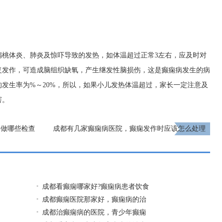
扁桃体炎、肺炎及惊吓导致的发热，如体温超过正常3左右，应及时对
复发作，可造成脑组织缺氧，产生继发性脑损伤，这是癫痫病发生的病
发生率为%～20%，所以，如果小儿发热体温超过，家长一定注意及
害。
要做哪些检查
成都有几家癫痫病医院，癫痫发作时应该怎么处理
呢?
下一页
成都看癫痫哪家好?癫痫病患者饮食
成都癫痫医院那家好，癫痫病的治
成都治癫痫病的医院，青少年癫痫