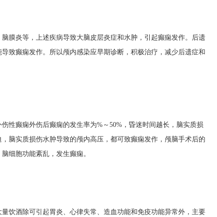
、脑膜炎等，上述疾病导致大脑皮层炎症和水肿，引起癫痫发作。后遗
能导致癫痫发作。所以颅内感染应早期诊断，积极治疗，减少后遗症和
伤性癫痫外伤后癫痫的发生率为%～50%，昏迷时间越长，脑实质损
迫，脑实质损伤水肿导致的颅内高压，都可致癫痫发作，颅脑手术后的
，脑细胞功能紊乱，发生癫痫。
大量饮酒除可引起胃炎、心律失常、造血功能和免疫功能异常外，主要